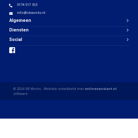
0174 517 353
info@vbworks.nl
Algemeen
Diensten
Social
i
© 2026 VB Works - Website ontwikkeld met
onlinevanstart.nl
software