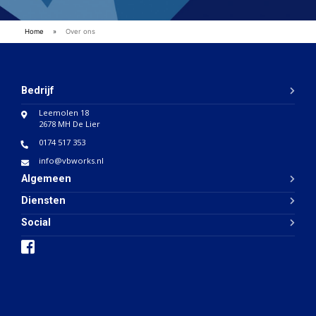
Home
»
Over ons
Bedrijf
Leemolen 18
2678 MH De Lier
0174 517 353
info@vbworks.nl
Algemeen
Diensten
Social
i